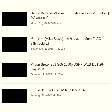
Happy Birthday Wishes for Bhabhi in Hindi & English |
हैप्पी बर्थडे भाभी
March 13, 2020, 3:01 am
沢井美空 (Miku Sawai) –カラフル。 [Mora FLAC
24bit/96kHz]
September 1, 2016, 7:47 am
Prison Break S01-S05 1080p DSNP WEB-DL H264-
playWEB
October 19, 2025, 11:47 am
FLASH BACK DAYATA KIRULA 2014
January 31, 2022, 4:36 am