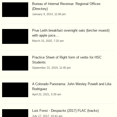
Bureau of Internal Revenue: Regional Offices
(Directory)
January 9, 2014, 11:06 pm
Prue Leith breakfast overnight oats (bircher muesli)
with apple juice,...
March 15, 2025, 7:20 am
Practice Sheet of Right form of verbs for HSC
Students
September 22, 2019, 11:40 pm
A Colorado Panorama: John Wesley Powell and Lilia
Rodriguez
April 22, 2021, 5:39 am
Luis Fonsi - Despacito (2017) FLAC (tracks)
July 17, 2017, 10:41 am