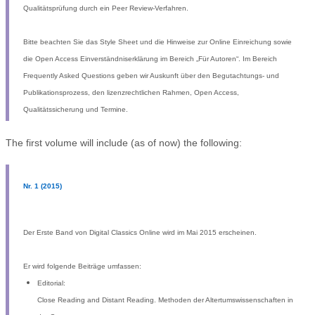
Qualitätsprüfung durch ein Peer Review-Verfahren.
Bitte beachten Sie das Style Sheet und die Hinweise zur Online Einreichung sowie
die Open Access Einverständniserklärung im Bereich „Für Autoren“. Im Bereich
Frequently Asked Questions geben wir Auskunft über den Begutachtungs- und
Publikationsprozess, den lizenzrechtlichen Rahmen, Open Access,
Qualitätssicherung und Termine.
The first volume will include (as of now) the following:
Nr. 1 (2015)
Der Erste Band von Digital Classics Online wird im Mai 2015 erscheinen.
Er wird folgende Beiträge umfassen:
Editorial:
Close Reading and Distant Reading. Methoden der Altertumswissenschaften in