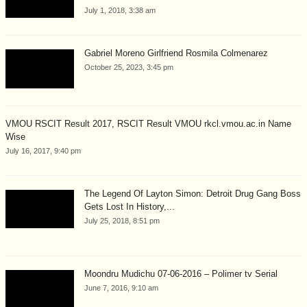
July 1, 2018, 3:38 am
Gabriel Moreno Girlfriend Rosmila Colmenarez
October 25, 2023, 3:45 pm
VMOU RSCIT Result 2017, RSCIT Result VMOU rkcl.vmou.ac.in Name
Wise
July 16, 2017, 9:40 pm
The Legend Of Layton Simon: Detroit Drug Gang Boss
Gets Lost In History,...
July 25, 2018, 8:51 pm
Moondru Mudichu 07-06-2016 – Polimer tv Serial
June 7, 2016, 9:10 am