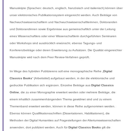
Manuskripte (Sprachen: deutsch, englisch, französisch und italienisch) können über
unser elektronisches Publikationssystem eingereicht werden. Auch Beiträge von
Nachwuchswissenschaftlern und Nachwuchswissenschaftlerinnen, Doktoranden
und Doktorandinnen sowie Ergebnisse aus gemeinschaftlich unter der Leitung
eines Wissenschaftlers oder einer Wissenschaftlerin durchgeführten Seminaren
oder Workshops sind ausdrücklich erwünscht, ebenso Tagungs- und
Konferenzbeiträge oder deren Erweiterung zu Aufsätzen. Die Qualität eingereichter
Manuskripte wird nach dem Peer Review-Verfahren geprüft.
Im Wege des hybriden Publizierens soll eine monographische Reihe „
Digital
Classics Books
“ (Arbeitstitel) aufgebaut werden, in der die elektronische und
gedruckte Publikation sich ergänzen. Einzelne Beiträge aus
Digital Classics
Online
, die zu einer Monographie erweitert werden oder mehrere Beiträge, die
einem inhaltlich zusammenhängenden Thema gewidmet sind und zu einem
Themenband erweitert werden, können in diese Reihe aufgenommen werden.
Ebenso können Qualifikationsschriften (Dissertationen, Habilitationen), die
Methoden der Digital Humanities auf Fragestellungen der Altertumswissenschaften
anwenden, dort publiziert werden. Auch für
Digital Classics Books
gilt die