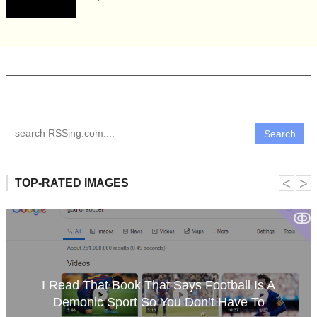
Search
˂
˃
TOP-RATED IMAGES
ↂ
I Read That Book That Says Football Is A
Demonic Sport So You Don’t Have To