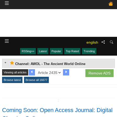
english
RSSing>>
Latest
Popular
Top Rated
Trending
Channel: AWOL - The Ancient World Online
Viewing all articles
Remove ADS
Browse latest
Browse all 16677
↧
Coming Soon: Open Access Journal: Digital