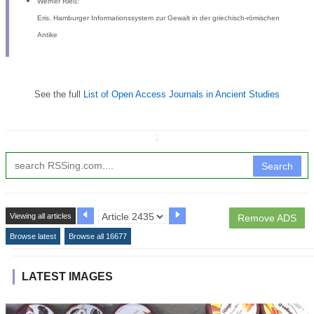
Werner Rieß:
Eris. Hamburger Informationssystem zur Gewalt in der griechisch-römischen
Antike
See the full
List of Open Access Journals in Ancient Studies
↧
Search
Viewing all articles
Remove ADS
Browse latest
Browse all 16677
LATEST IMAGES