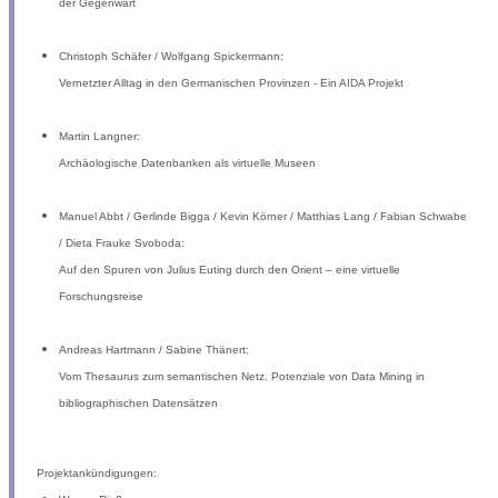
der Gegenwart
Christoph Schäfer / Wolfgang Spickermann:
Vernetzter Alltag in den Germanischen Provinzen - Ein AIDA Projekt
Martin Langner:
Archäologische Datenbanken als virtuelle Museen
Manuel Abbt / Gerlinde Bigga / Kevin Körner / Matthias Lang / Fabian Schwabe
/ Dieta Frauke Svoboda:
Auf den Spuren von Julius Euting durch den Orient – eine virtuelle
Forschungsreise
Andreas Hartmann / Sabine Thänert:
Vom Thesaurus zum semantischen Netz. Potenziale von Data Mining in
bibliographischen Datensätzen
Projektankündigungen: