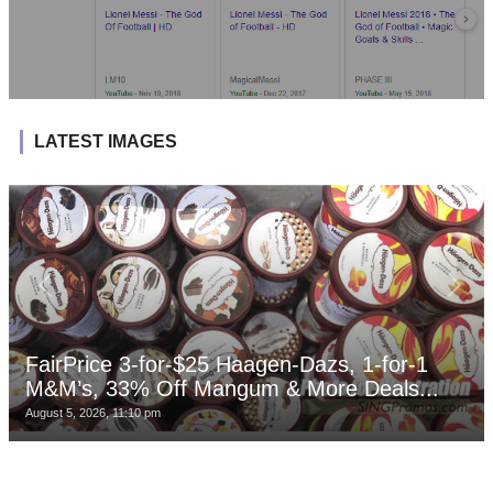
LATEST IMAGES
FairPrice 3-for-$25 Haagen-Dazs, 1-for-1
M&M’s, 33% Off Mangum & More Deals...
August 5, 2026, 11:10 pm