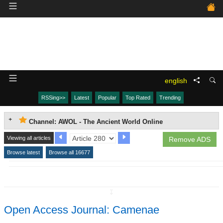
english
RSSing>>
Latest
Popular
Top Rated
Trending
Channel: AWOL - The Ancient World Online
Viewing all articles
Remove ADS
Browse latest
Browse all 16677
↧
Open Access Journal: Camenae