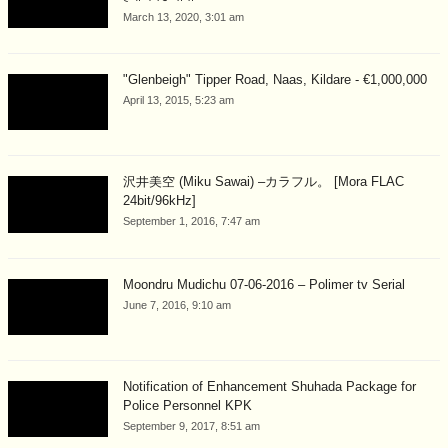
March 13, 2020, 3:01 am
"Glenbeigh" Tipper Road, Naas, Kildare - €1,000,000
April 13, 2015, 5:23 am
沢井美空 (Miku Sawai) –カラフル。 [Mora FLAC
24bit/96kHz]
September 1, 2016, 7:47 am
Moondru Mudichu 07-06-2016 – Polimer tv Serial
June 7, 2016, 9:10 am
Notification of Enhancement Shuhada Package for
Police Personnel KPK
September 9, 2017, 8:51 am