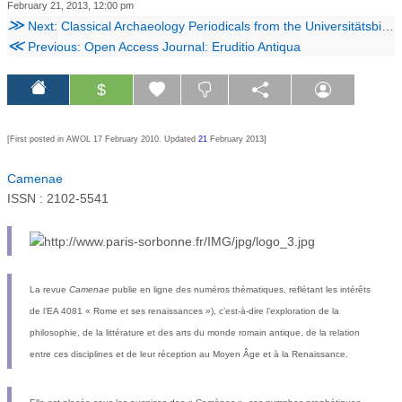
February 21, 2013, 12:00 pm
≫
Next: Classical Archaeology Periodicals from the Universitätsbibliothek Heidelberg Archäologische Literatur Project
≪
Previous: Open Access Journal: Eruditio Antiqua
$
[First posted in AWOL 17 February 2010. Updated
21
February 201
3
]
Camenae
ISSN : 2102-5541
La revue
Camenae
publie en ligne des numéros thématiques, reflétant les intérêts
de l’EA 4081 « Rome et ses renaissances »), c’est-à-dire l’exploration de la
philosophie, de la littérature et des arts du monde romain antique, de la relation
entre ces disciplines et de leur réception au Moyen Âge et à la Renaissance.