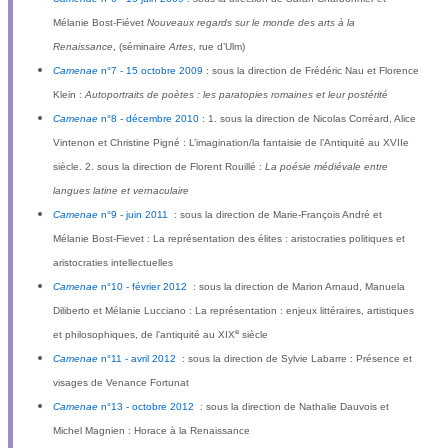
Mélanie Bost-Fiévet
Nouveaux regards sur le monde des arts à la
Renaissance
, (séminaire
Artes
, rue d’Ulm)
Camenae
n°7 - 15 octobre 2009 :
sous la direction de Frédéric Nau et Florence
Klein :
Autoportraits de poètes : les paratopies romaines et leur postérité
Camenae
n°8 - décembre 2010 :
1. sous la direction de Nicolas Corréard, Alice
Vintenon et Christine Pigné : L’imagination/la fantaisie de l’Antiquité au XVIIe
siècle. 2. sous la direction de Florent Rouillé :
La poésie médiévale entre
langues latine et vernaculaire
Camenae
n°9 - juin 2011
: sous la direction de Marie-François André et
Mélanie Bost-Fievet : La représentation des élites : aristocraties politiques et
aristocraties intellectuelles
Camenae
n°10 - février 2012
: sous la direction de Marion Arnaud, Manuela
Diliberto et Mélanie Lucciano : La représentation : enjeux littéraires, artistiques
e
et philosophiques, de l’antiquité au XIX
siècle
Camenae
n°11 - avril 2012
: sous la direction de Sylvie Labarre : Présence et
visages de Venance Fortunat
Camenae
n°13 - octobre 2012
: sous la direction de Nathalie Dauvois et
Michel Magnien : Horace à la Renaissance