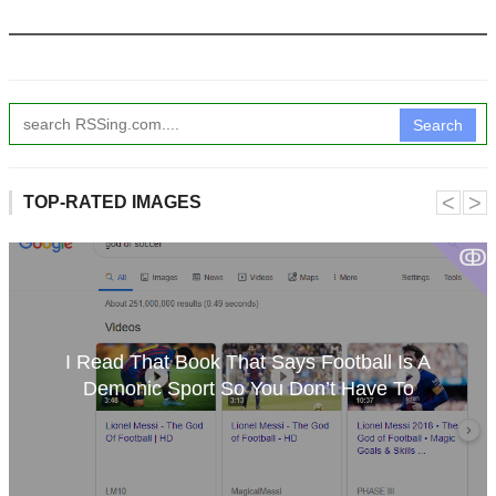
Search
˂
˃
TOP-RATED IMAGES
ↂ
I Read That Book That Says Football Is A
Demonic Sport So You Don’t Have To