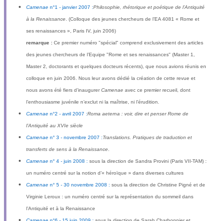
Camenae
n°1 - janvier 2007 :
Philosophie, rhétorique et poétique de l’Antiquité
à la Renaissance
. (Colloque des jeunes chercheurs de l’EA 4081 « Rome et
ses renaissances », Paris IV, juin 2006)
remarque :
Ce premier numéro "spécial" comprend exclusivement des articles
des jeunes chercheurs de l’Equipe "Rome et ses renaissances" (Master 1,
Master 2, doctorants et quelques docteurs récents), que nous avions réunis en
colloque en juin 2006. Nous leur avons dédié la création de cette revue et
nous avons été fiers d’inaugurer
Camenae
avec ce premier recueil, dont
l’enthousiasme juvénile n’exclut ni la maîtrise, ni l’érudition.
Camenae
n°2 - avril 2007 :
Roma aeterna : voir, dire et penser Rome de
l’Antiquité au XVIe siècle
Camenae
n° 3 - novembre 2007 :
Translations. Pratiques de traduction et
transferts de sens à la Renaissance
.
Camenae
n° 4 - juin 2008 :
sous la direction de Sandra Provini (Paris VII-TAM) :
un numéro centré sur la notion d’« héroïque » dans diverses cultures
Camenae
n° 5 - 30 novembre 2008 :
sous la direction de Christine Pigné et de
Virginie Leroux : un numéro centré sur la représentation du sommeil dans
l’Antiquité et à la Renaissance
Camenae
n°6 - 15 juin 2009 :
sous la direction de Sarah Charbonnier et