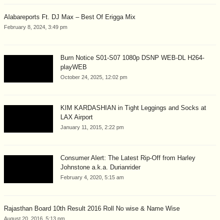
Alabareports Ft. DJ Max – Best Of Erigga Mix
February 8, 2024, 3:49 pm
Burn Notice S01-S07 1080p DSNP WEB-DL H264-
playWEB
October 24, 2025, 12:02 pm
KIM KARDASHIAN in Tight Leggings and Socks at
LAX Airport
January 11, 2015, 2:22 pm
Consumer Alert: The Latest Rip-Off from Harley
Johnstone a.k.a. Durianrider
February 4, 2020, 5:15 am
Rajasthan Board 10th Result 2016 Roll No wise & Name Wise
August 20, 2016, 5:13 pm