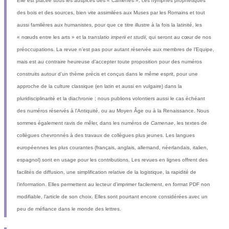
Elle est placée sous les auspices des « Camènes », ces nymphes prophétiques
des bois et des sources, bien vite assimilées aux Muses par les Romains et tout
aussi familières aux humanistes, pour que ce titre illustre à la fois la latinité, les
« nœuds entre les arts » et la
translatio imperii et studii
, qui seront au cœur de nos
préoccupations. La revue n’est pas pour autant réservée aux membres de l’Equipe,
mais est au contraire heureuse d’accepter toute proposition pour des numéros
construits autour d’un thème précis et conçus dans le même esprit, pour une
approche de la culture classique (en latin et aussi en vulgaire) dans la
pluridisciplinarité et la diachronie ; nous publions volontiers aussi le cas échéant
des numéros réservés à l’Antiquité, ou au Moyen Âge ou à la Renaissance. Nous
sommes également ravis de mêler, dans les numéros de
Camenae
, les textes de
collègues chevronnés à des travaux de collègues plus jeunes. Les langues
européennes les plus courantes (français, anglais, allemand, néerlandais, italien,
espagnol) sont en usage pour les contributions. Les revues en lignes offrent des
facilités de diffusion, une simplification relative de la logistique, la rapidité de
l’information. Elles permettent au lecteur d’imprimer facilement, en format PDF non
modifiable, l’article de son choix. Elles sont pourtant encore considérées avec un
peu de méfiance dans le monde des lettres.