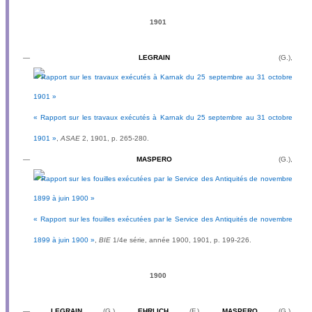
1901
—
LEGRAIN
(G.),
« Rapport sur les travaux exécutés à Karnak du 25 septembre au 31 octobre
1901 »
,
ASAE
2, 1901, p. 265-280.
—
MASPERO
(G.),
« Rapport sur les fouilles exécutées par le Service des Antiquités de novembre
1899 à juin 1900 »
,
BIE
1/4e série, année 1900, 1901, p. 199-226.
1900
—
LEGRAIN
(G.),
EHRLICH
(F.),
MASPERO
(G.),