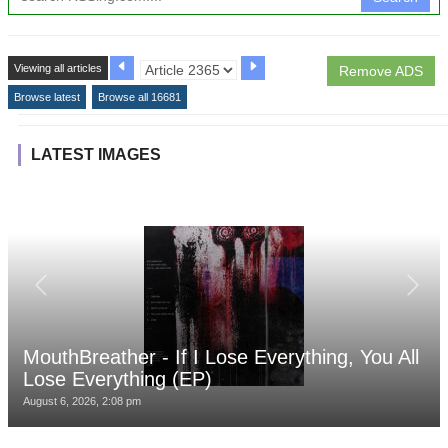
Viewing all articles
Remove ADS
Browse latest
Browse all 16681
LATEST IMAGES
MouthBreather - If I Lose Everything, You All
Lose Everything (EP)
August 6, 2026, 2:08 pm