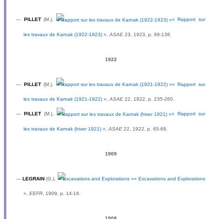
—
PILLET
(M.),
« Rapport sur
les travaux de Karnak (1922-1923) »
,
ASAE
23, 1923, p. 99-138.
1922
—
PILLET
(M.),
« Rapport sur
les travaux de Karnak (1921-1922) »
,
ASAE
22, 1922, p. 235-260.
—
PILLET
(M.),
« Rapport sur
les travaux de Karnak (hiver 1921) »
,
ASAE
22, 1922, p. 65-68.
1909
—
LEGRAIN
(G.),
« Excavations and Explorations
»
,
EEFR
, 1909, p. 14-16.
1908