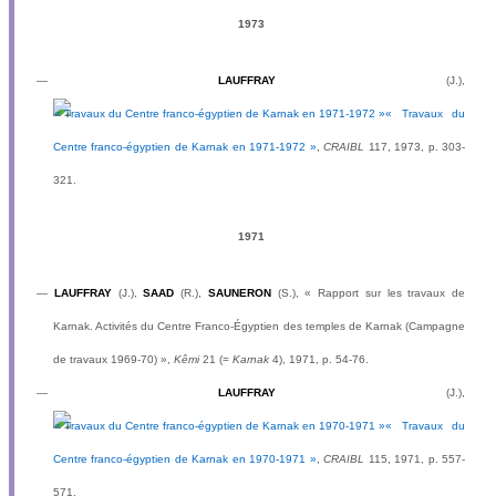
1973
—
LAUFFRAY
(J.),
« Travaux du
Centre franco-égyptien de Karnak en 1971-1972 »
,
CRAIBL
117, 1973, p. 303-
321.
1971
—
LAUFFRAY
(J.),
SAAD
(R.),
SAUNERON
(S.), « Rapport sur les travaux de
Karnak. Activités du Centre Franco-Égyptien des temples de Karnak (Campagne
de travaux 1969-70) »,
Kêmi
21 (=
Karnak
4), 1971, p. 54-76.
—
LAUFFRAY
(J.),
« Travaux du
Centre franco-égyptien de Karnak en 1970-1971 »
,
CRAIBL
115, 1971, p. 557-
571.