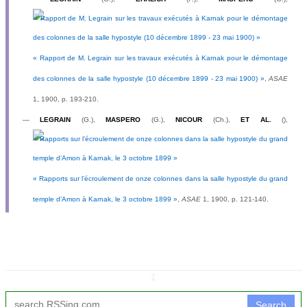
« Rapport de M. Legrain sur les travaux exécutés à Karnak pour le démontage
des colonnes de la salle hypostyle (10 décembre 1899 - 23 mai 1900) »
,
ASAE
1, 1900, p. 193-210.
—
LEGRAIN
(G.),
MASPERO
(G.),
NICOUR
(Ch.),
ET AL.
(),
« Rapports sur l’écroulement de onze colonnes dans la salle hypostyle du grand
temple d’Amon à Karnak, le 3 octobre 1899 »
,
ASAE
1, 1900, p. 121-140.
↧
Search