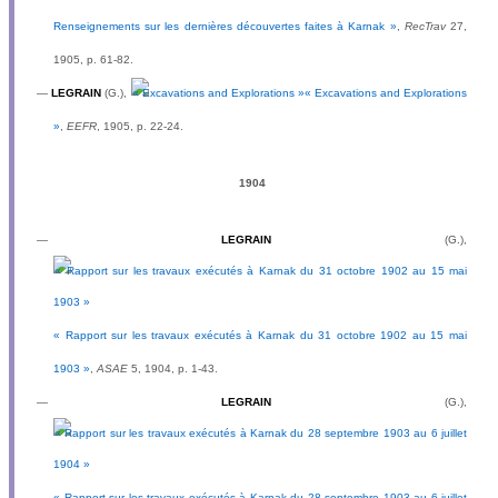
Renseignements sur les dernières découvertes faites à Karnak »
,
RecTrav
27,
1905, p. 61-82.
—
LEGRAIN
(G.),
« Excavations and Explorations
»
,
EEFR
, 1905, p. 22-24.
1904
—
LEGRAIN
(G.),
« Rapport sur les travaux exécutés à Karnak du 31 octobre 1902 au 15 mai
1903 »
,
ASAE
5, 1904, p. 1-43.
—
LEGRAIN
(G.),
« Rapport sur les travaux exécutés à Karnak du 28 septembre 1903 au 6 juillet