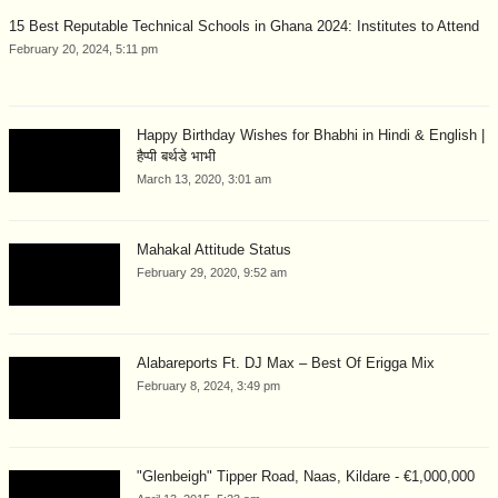
15 Best Reputable Technical Schools in Ghana 2024: Institutes to Attend
February 20, 2024, 5:11 pm
Happy Birthday Wishes for Bhabhi in Hindi & English |
हैप्पी बर्थडे भाभी
March 13, 2020, 3:01 am
Mahakal Attitude Status
February 29, 2020, 9:52 am
Alabareports Ft. DJ Max – Best Of Erigga Mix
February 8, 2024, 3:49 pm
"Glenbeigh" Tipper Road, Naas, Kildare - €1,000,000