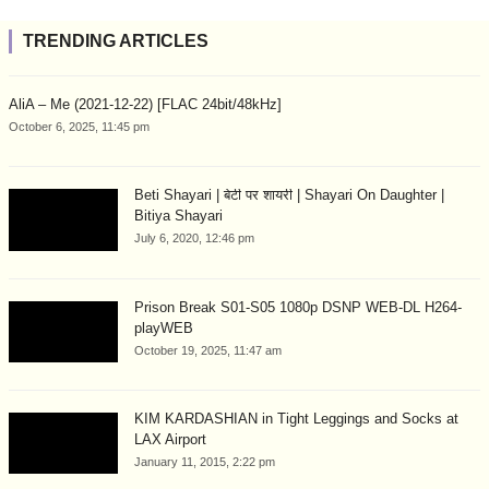
TRENDING ARTICLES
AliA – Me (2021-12-22) [FLAC 24bit/48kHz]
October 6, 2025, 11:45 pm
Beti Shayari | बेटी पर शायरी | Shayari On Daughter |
Bitiya Shayari
July 6, 2020, 12:46 pm
Prison Break S01-S05 1080p DSNP WEB-DL H264-
playWEB
October 19, 2025, 11:47 am
KIM KARDASHIAN in Tight Leggings and Socks at
LAX Airport
January 11, 2015, 2:22 pm