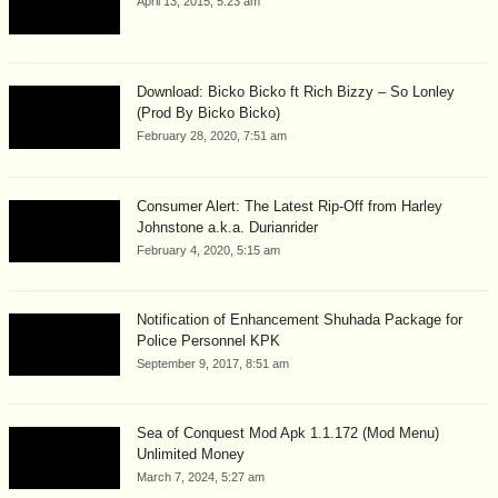
April 13, 2015, 5:23 am
Download: Bicko Bicko ft Rich Bizzy – So Lonley
(Prod By Bicko Bicko)
February 28, 2020, 7:51 am
Consumer Alert: The Latest Rip-Off from Harley
Johnstone a.k.a. Durianrider
February 4, 2020, 5:15 am
Notification of Enhancement Shuhada Package for
Police Personnel KPK
September 9, 2017, 8:51 am
Sea of Conquest Mod Apk 1.1.172 (Mod Menu)
Unlimited Money
March 7, 2024, 5:27 am