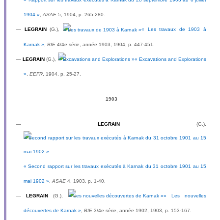
1904 »
,
ASAE
5, 1904, p. 265-280.
—
LEGRAIN
(G.),
« Les travaux de 1903 à
Karnak »
,
BIE
4/4e série, année 1903, 1904, p. 447-451.
—
LEGRAIN
(G.),
« Excavations and Explorations
»
,
EEFR
, 1904, p. 25-27.
1903
—
LEGRAIN
(G.),
« Second rapport sur les travaux exécutés à Karnak du 31 octobre 1901 au 15
mai 1902 »
,
ASAE
4, 1903, p. 1-40.
—
LEGRAIN
(G.),
« Les nouvelles
découvertes de Karnak »
,
BIE
3/4e série, année 1902, 1903, p. 153-167.