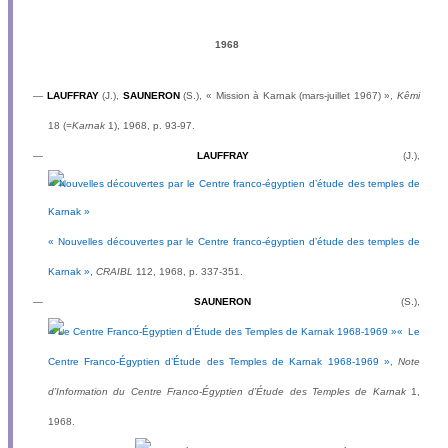
1968
—
LAUFFRAY
(J.),
SAUNERON
(S.), « Mission à Karnak (mars-juillet 1967) »,
Kêmi
18 (=
Karnak
1), 1968, p. 93-97.
—
LAUFFRAY
(J.),
« Nouvelles découvertes par le Centre franco-égyptien d’étude des temples de
Karnak »
,
CRAIBL
112, 1968, p. 337-351.
—
SAUNERON
(S.),
« Le
Centre Franco-Égyptien d’Étude des Temples de Karnak 1968-1969 »
,
Note
d’Information du Centre Franco-Égyptien d’Étude des Temples de Karnak
1,
1968.