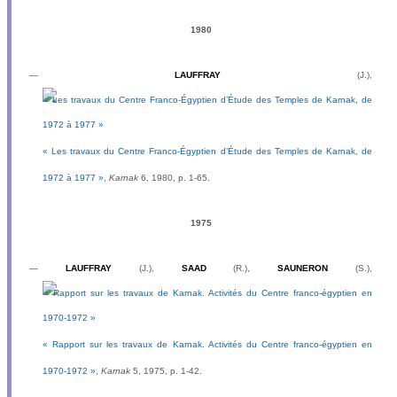
1980
—
LAUFFRAY
(J.),
« Les travaux du Centre Franco-Égyptien d’Étude des Temples de Karnak, de
1972 à 1977 »
,
Karnak
6, 1980, p. 1-65.
1975
—
LAUFFRAY
(J.),
SAAD
(R.),
SAUNERON
(S.),
« Rapport sur les travaux de Karnak. Activités du Centre franco-égyptien en
1970-1972 »
,
Karnak
5, 1975, p. 1-42.