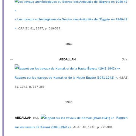
« Les travaux archéologiques du Service des Antiquités de l’Égypte en 1946-47
»
,
CRAIBL
91, 1947, p. 519-527.
1942
—
ABDALLAH
(A.),
«
Rapport sur les travaux de Karnak et de la Haute-Égypte (1941-1942) »
,
ASAE
41, 1942, p. 357-366.
1940
—
ABDALLAH
(A.),
« Rapport
sur les travaux de Karnak (1940-1941) »
,
ASAE
40, 1940, p. 975-981.