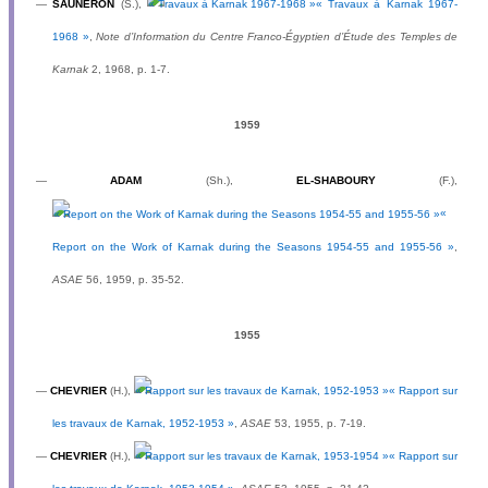
—
SAUNERON
(S.),
« Travaux à Karnak 1967-
1968 »
,
Note d’Information du Centre Franco-Égyptien d’Étude des Temples de
Karnak
2, 1968, p. 1-7.
1959
—
ADAM
(Sh.),
EL-SHABOURY
(F.),
«
Report on the Work of Karnak during the Seasons 1954-55 and 1955-56 »
,
ASAE
56, 1959, p. 35-52.
1955
—
CHEVRIER
(H.),
« Rapport sur
les travaux de Karnak, 1952-1953 »
,
ASAE
53, 1955, p. 7-19.
—
CHEVRIER
(H.),
« Rapport sur