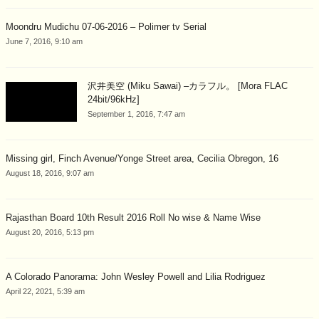
Moondru Mudichu 07-06-2016 – Polimer tv Serial
June 7, 2016, 9:10 am
沢井美空 (Miku Sawai) –カラフル。 [Mora FLAC
24bit/96kHz]
September 1, 2016, 7:47 am
Missing girl, Finch Avenue/Yonge Street area, Cecilia Obregon, 16
August 18, 2016, 9:07 am
Rajasthan Board 10th Result 2016 Roll No wise & Name Wise
August 20, 2016, 5:13 pm
A Colorado Panorama: John Wesley Powell and Lilia Rodriguez
April 22, 2021, 5:39 am