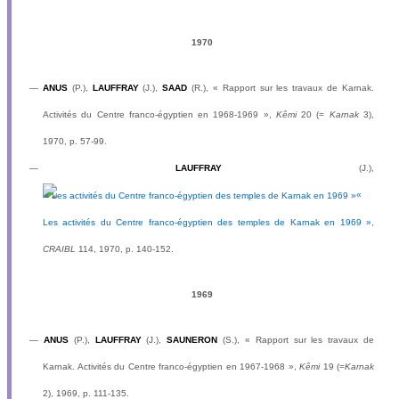
1970
—
ANUS
(P.),
LAUFFRAY
(J.),
SAAD
(R.), « Rapport sur les travaux de Karnak.
Activités du Centre franco-égyptien en 1968-1969 »,
Kêmi
20 (=
Karnak
3),
1970, p. 57-99.
—
LAUFFRAY
(J.),
«
Les activités du Centre franco-égyptien des temples de Karnak en 1969 »
,
CRAIBL
114, 1970, p. 140-152.
1969
—
ANUS
(P.),
LAUFFRAY
(J.),
SAUNERON
(S.), « Rapport sur les travaux de
Karnak. Activités du Centre franco-égyptien en 1967-1968 »,
Kêmi
19 (=
Karnak
2), 1969, p. 111-135.