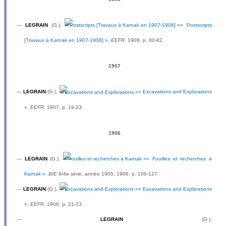
—
LEGRAIN
(G.),
« Postscripts
[Travaux à Karnak en 1907-1908] »
,
EEFR
, 1908, p. 80-82.
1907
—
LEGRAIN
(G.),
« Excavations and Explorations
»
,
EEFR
, 1907, p. 19-23.
1906
—
LEGRAIN
(G.),
« Fouilles et recherches à
Karnak »
,
BIE
6/4e série, année 1905, 1906, p. 109-127.
—
LEGRAIN
(G.),
« Excavations and Explorations
»
,
EEFR
, 1906, p. 21-23.
—
LEGRAIN
(G.),