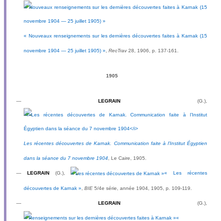
« Nouveaux renseignements sur les dernières découvertes faites à Karnak (15
novembre 1904 — 25 juillet 1905) »
,
RecTrav
28, 1906, p. 137-161.
1905
—
LEGRAIN
(G.),
Les récentes découvertes de Karnak. Communication faite à l’Institut Égyptien
dans la séance du 7 novembre 1904
, Le Caire, 1905.
—
LEGRAIN
(G.),
« Les récentes
découvertes de Karnak »
,
BIE
5/4e série, année 1904, 1905, p. 109-119.
—
LEGRAIN
(G.),
«