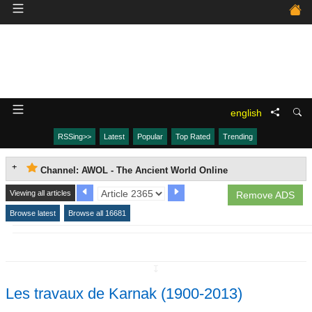
english
RSSing>>
Latest
Popular
Top Rated
Trending
Channel: AWOL - The Ancient World Online
Viewing all articles
Remove ADS
Browse latest
Browse all 16681
↧
Les travaux de Karnak (1900-2013)