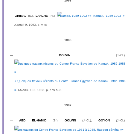
1993
—
GRIMAL
(N.),
LARCHÉ
(Fr.),
« Karnak, 1989-1992 »
,
Karnak
9, 1993, p. v-xx.
1988
—
GOLVIN
(J.-Cl.),
« Quelques travaux récents du Centre Franco-Égyptien de Karnak, 1985-1988
»
,
CRAIBL
132, 1988, p. 575-598.
1987
—
ABD EL-HAMID
(S.),
GOLVIN
(J.-Cl.),
GOYON
(J.-Cl.),
«