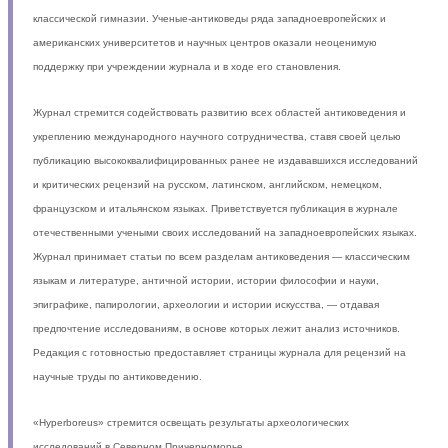
классической гимназии. Ученые-антиковеды ряда западноевропейских и
американских университетов и научных центров оказали неоценимую
поддержку при учреждении журнала и в ходе его становления.
Журнал стремится содействовать развитию всех областей антиковедения и
укреплению международного научного сотрудничества, ставя своей целью
публикацию высококвалифицированных ранее не издававшихся исследований
и критических рецензий на русском, латинском, английском, немецком,
французском и итальянском языках. Приветствуется публикация в журнале
отечественными учеными своих исследований на западноевропейских языках.
Журнал принимает статьи по всем разделам антиковедения — классическим
языкам и литературе, античной истории, истории философии и науки,
эпиграфике, папирологии, археологии и истории искусства, — отдавая
предпочтение исследованиям, в основе которых лежит анализ источников.
Редакция с готовностью предоставляет страницы журнала для рецензий на
научные труды по антиковедению.
«Hyperboreus» стремится освещать результаты археологических
исследований в Северном Причерноморье.