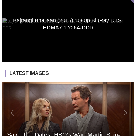
Bajrangi Bhaijaan (2015) 1080p BluRay DTS-
HDMA7.1 x264-DDR
LATEST IMAGES
Save The Dates: HBO's War, Martin Spin-