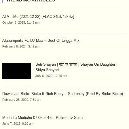
AliA – Me (2021-12-22) [FLAC 24bit/48kHz]
October 6, 2025, 11:45 pm
Alabareports Ft. DJ Max – Best Of Erigga Mix
February 8, 2024, 3:49 pm
Beti Shayari | बेटी पर शायरी | Shayari On Daughter |
Bitiya Shayari
July 6, 2020, 12:46 pm
Download: Bicko Bicko ft Rich Bizzy – So Lonley (Prod By Bicko Bicko)
February 28, 2020, 7:51 am
Moondru Mudichu 07-06-2016 – Polimer tv Serial
June 7, 2016, 9:10 am