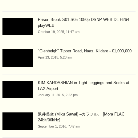
Prison Break S01-S05 1080p DSNP WEB-DL H264-
playWEB
October 19, 2025, 11:47 am
"Glenbeigh" Tipper Road, Naas, Kildare - €1,000,000
April 13, 2015, 5:23 am
KIM KARDASHIAN in Tight Leggings and Socks at
LAX Airport
January 11, 2015, 2:22 pm
沢井美空 (Miku Sawai) –カラフル。 [Mora FLAC
24bit/96kHz]
September 1, 2016, 7:47 am