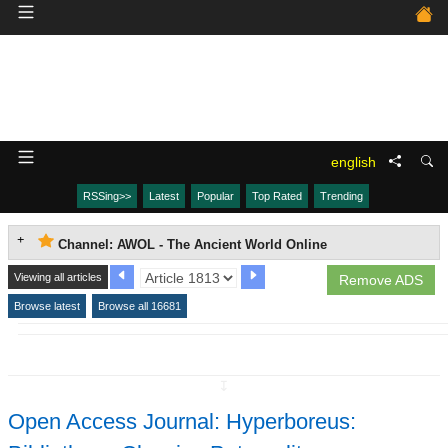
english
RSSing>>
Latest
Popular
Top Rated
Trending
Channel: AWOL - The Ancient World Online
Viewing all articles
Remove ADS
Browse latest
Browse all 16681
↧
Open Access Journal: Hyperboreus: