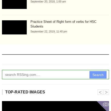
September 20, 2018, 1:00 am
Practice Sheet of Right form of verbs for HSC
Students
September 22, 2019, 11:40 pm
Search
˂
˃
TOP-RATED IMAGES
ↂ