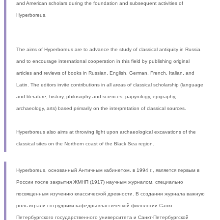
and American scholars during the foundation and subsequent activities of
Hyperboreus.
The aims of Hyperboreus are to advance the study of classical antiquity in Russia
and to encourage international cooperation in this field by publishing original
articles and reviews of books in Russian, English, German, French, Italian, and
Latin. The editors invite contributions in all areas of classical scholarship (language
and literature, history, philosophy and sciences, papyrology, epigraphy,
archaeology, arts) based primarily on the interpretation of classical sources.
Hyperboreus also aims at throwing light upon archaeological excavations of the
classical sites on the Northern coast of the Black Sea region.
Hyperboreus, основанный Античным кабинетом. в 1994 г., является первым в
России после закрытия ЖМНП (1917) научным журналом, специально
посвященным изучению классической древности. В создании журнала важную
роль играли сотрудники кафедры классической филологии Санкт-
Петербургского государственного университета и Санкт-Петербургской