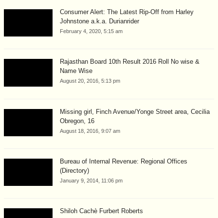
Consumer Alert: The Latest Rip-Off from Harley
Johnstone a.k.a. Durianrider
February 4, 2020, 5:15 am
Rajasthan Board 10th Result 2016 Roll No wise &
Name Wise
August 20, 2016, 5:13 pm
Missing girl, Finch Avenue/Yonge Street area, Cecilia
Obregon, 16
August 18, 2016, 9:07 am
Bureau of Internal Revenue: Regional Offices
(Directory)
January 9, 2014, 11:06 pm
Shiloh Cachè Furbert Roberts