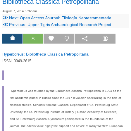
Bibliotheca Classica Petropolitana
August 7, 2014, 5:32 am
≫
Next: Open Access Journal: Filología Neotestamentaria
≪
Previous: Upper Tigris Archaeological Research Project
$
Bibliotheca Classica Petropolitana
Hyperboreus:
ISSN: 0949-2615
Hyperboreus was founded by the Bibliotheca classica Petropolitana in 1994 as the
first academic journal in Russia since the 1917 revolution specializing in the field of
classical studies. Scholars from the Classical Department of St. Petersburg State
University, the St. Petersburg Institute of History (Russian Academy of Sciences)
and St. Petersburg classical Gymnasium participated in the foundation of the
journal. The editors value highly the support and advice of many Western European