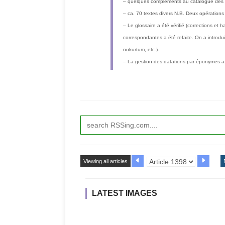
– quelques compléments au catalogue des l
– ca. 70 textes divers N.B. Deux opération
– Le glossaire a été vérifié (corrections et 
correspondantes a été refaite. On a introduit
nukurtum, etc.).
– La gestion des datations par éponymes a 
Viewing all articles
LATEST IMAGES