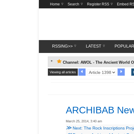
Home
Search
Register RSS
Embed R
RSSING>>
LATEST
POPULA
Channel: AWOL - The Ancient World O
Viewing all articles
ARCHIBAB Ne
March 25, 2014, 3:40 am
≫
Next: The Rock Inscriptions Proj