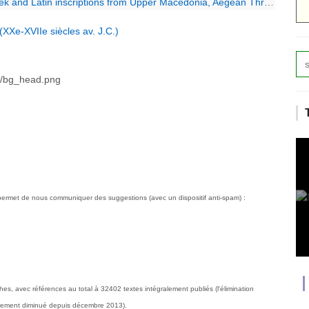
nd Latin inscriptions from Upper Macedonia, Aegean Thrace and Achai
Xe-XVIIe siècles av. J.C.)
ermet de nous communiquer des suggestions (avec un dispositif anti-spam) :
s, avec références au total à 32402 textes intégralement publiés (l'élimination
gèrement diminué depuis décembre 2013).