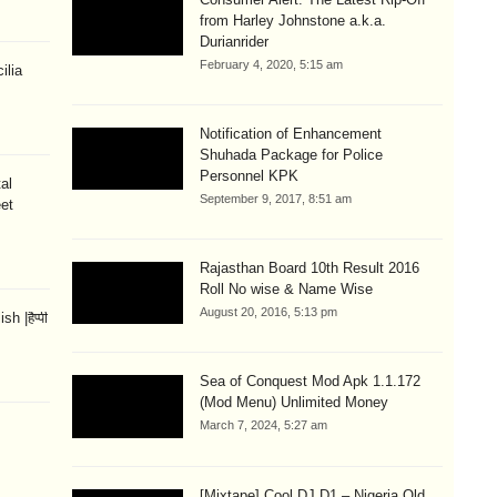
from Harley Johnstone a.k.a.
Durianrider
February 4, 2020, 5:15 am
ilia
Notification of Enhancement
Shuhada Package for Police
Personnel KPK
al
September 9, 2017, 8:51 am
eet
Rajasthan Board 10th Result 2016
Roll No wise & Name Wise
August 20, 2016, 5:13 pm
 |हैप्पी
Sea of Conquest Mod Apk 1.1.172
(Mod Menu) Unlimited Money
March 7, 2024, 5:27 am
[Mixtape] Cool DJ D1 – Nigeria Old