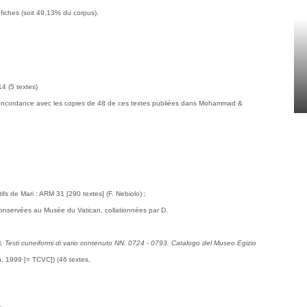
iches (soit 49,13% du corpus).
4 (5 textes)
oncordance avec les copies de 48 de ces textes publiées dans Mohammad &
ifs de Mari : ARM 31 [290 textes] (F. Nebiolo) ;
conservées au Musée du Vatican, collationnées par D.
l,
Testi cuneiformi di vario contenuto NN. 0724 - 0793, Catalogo del Museo Egizio
n, 1999 [= TCVC]) (46 textes,