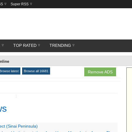
SS
Super RSS
R
TOP RATED
TRENDING
nline
Browse latest
Browse all 16681
Remove ADS
↧
ws
ect (Sinai Peninsula)