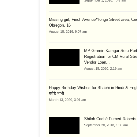
September 1, 2016, 7:47 am
Missing girl, Finch Avenue/Yonge Street area, Cec
Obregon, 16
August 18, 2016, 9:07 am
MP Gramin Kamgar Setu Port
Registration for CM Rural Str
Vendor Loan...
August 15, 2020, 2:19 am
Happy Birthday Wishes for Bhabhi in Hindi & English
बर्थडे भाभी
March 13, 2020, 3:01 am
Shiloh Cachè Furbert Roberts
September 20, 2018, 1:00 am