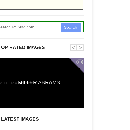
Search
˂
˃
TOP-RATED IMAGES
ↂ
Funkita X Sum
MILLER ABRAMS
Swimwear Coll
LATEST IMAGES