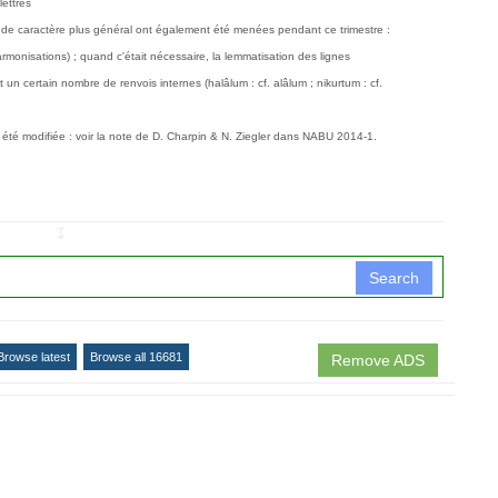
ettres
s de caractère plus général ont également été menées pendant ce trimestre :
harmonisations) ; quand c'était nécessaire, la lemmatisation des lignes
 un certain nombre de renvois internes (halâlum : cf. alâlum ; nikurtum : cf.
été modifiée : voir la note de D. Charpin & N. Ziegler dans NABU 2014-1.
↧
Search
Browse latest
Browse all 16681
Remove ADS