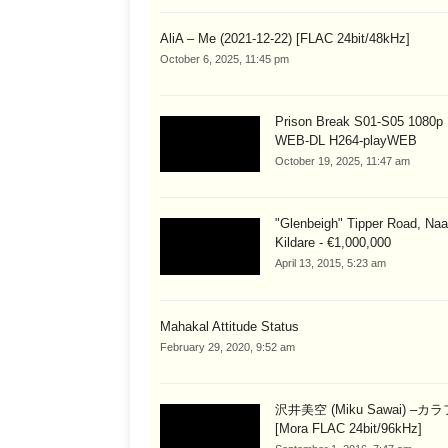
AliA – Me (2021-12-22) [FLAC 24bit/48kHz]
October 6, 2025, 11:45 pm
Prison Break S01-S05 1080
WEB-DL H264-playWEB
October 19, 2025, 11:47 am
"Glenbeigh" Tipper Road, Naa
Kildare - €1,000,000
April 13, 2015, 5:23 am
Mahakal Attitude Status
February 29, 2020, 9:52 am
沢井美空 (Miku Sawai) –カ
[Mora FLAC 24bit/96kHz]