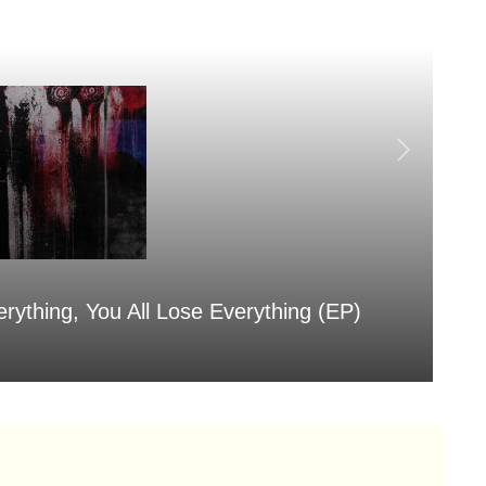
erything, You All Lose Everything (EP)
Sa
Aug