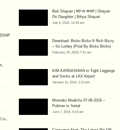
Beti Shayari | बेटी पर शायरी | Shayari
On Daughter | Bitiya Shayari
July 6, 2020, 12:46 pm
p DSNP
Download: Bicko Bicko ft Rich Bizzy
– So Lonley (Prod By Bicko Bicko)
February 28, 2020, 7:51 am
s,
KIM KARDASHIAN in Tight Leggings
and Socks at LAX Airport
January 11, 2015, 2:22 pm
Moondru Mudichu 07-06-2016 –
Polimer tv Serial
June 7, 2016, 9:10 am
ラフル。
Consumer Alert: The Latest Rip-Off