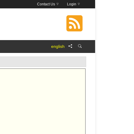
Contact Us
Login
english