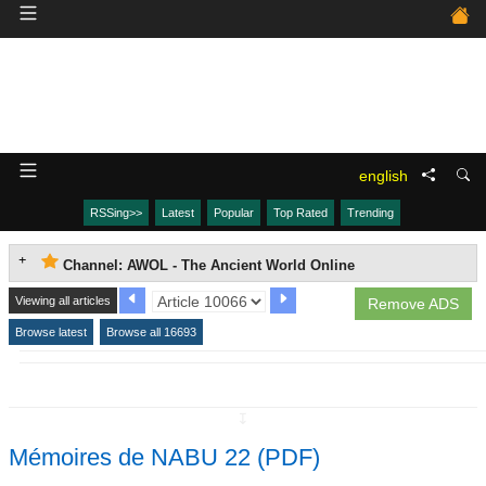
english
RSSing>>
Latest
Popular
Top Rated
Trending
Channel: AWOL - The Ancient World Online
Viewing all articles
Remove ADS
Browse latest
Browse all 16693
↧
Mémoires de NABU 22 (PDF)