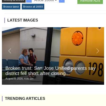
Remove ADS
Browse latest
Browse all 16693
LATEST IMAGES
Broken trust: San Jose Unified parents say
district fell short after closing...
August 9, 2026, 4:00 am
TRENDING ARTICLES