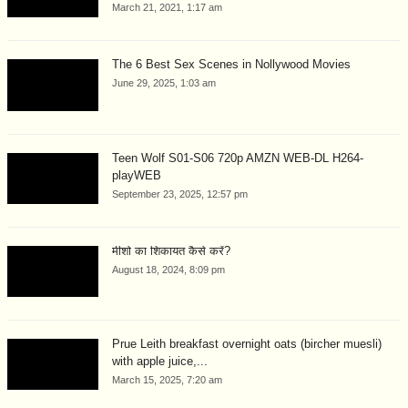
March 21, 2021, 1:17 am
The 6 Best Sex Scenes in Nollywood Movies
June 29, 2025, 1:03 am
Teen Wolf S01-S06 720p AMZN WEB-DL H264-
playWEB
September 23, 2025, 12:57 pm
मीशो का शिकायत कैसे करें?
August 18, 2024, 8:09 pm
Prue Leith breakfast overnight oats (bircher muesli)
with apple juice,...
March 15, 2025, 7:20 am