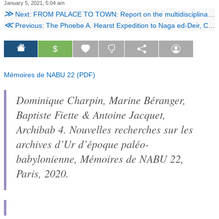
January 5, 2021, 5:04 am
≫
Next: FROM PALACE TO TOWN: Report on the multidisciplinary project carried out by the Iranian-Italian Joint Archaeological Mission on the Persepolis Terrace (Fars, Iran), 2008-2013. 1 and 4
≪
Previous: The Phoebe A. Hearst Expedition to Naga ed-Deir, Cemeteries N 2000 and N 2500
$
Mémoires de NABU 22 (PDF)
Dominique Charpin, Marine Béranger,
Baptiste Fiette & Antoine Jacquet,
Archibab 4. Nouvelles recherches sur les
archives d’Ur d’époque paléo-
babylonienne
, Mémoires de NABU 22,
Paris, 2020.